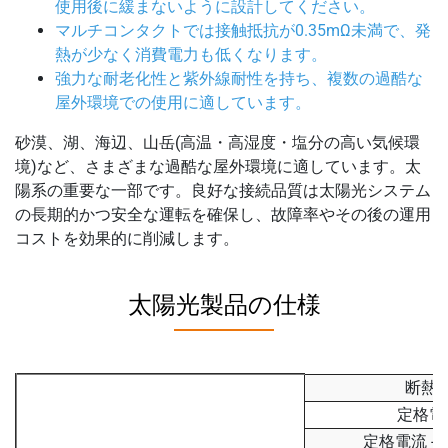
使用後に緩まないように設計してください。
マルチコンタクトでは接触抵抗が0.35mΩ未満で、発
熱が少なく消費電力も低くなります。
強力な耐老化性と紫外線耐性を持ち、複数の過酷な
屋外環境での使用に適しています。
砂漠、湖、海辺、山岳(高温・高湿度・塩分の高い気候環
境)など、さまざまな過酷な屋外環境に適しています。太
陽系の重要な一部です。良好な接続品質は太陽光システム
の長期的かつ安全な運転を確保し、故障率やその後の運用
コストを効果的に削減します。
太陽光製品の仕様
断熱
定格電
定格電流 - 2