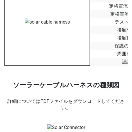
定格電流 - 
定格電流:6
テスト
接触材
接触抵
保護の
周囲温
認証
ソーラーケーブルハーネスの種類図
詳細についてはPDFファイルをダウンロードしてくださ
い。