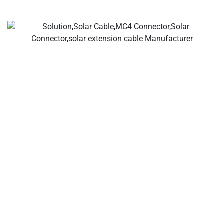
あなたのディール ソーラーケーブル&コネクタメーカー、
ソーラー支線コネクタ、ソーラーケーブルコネクタ、防水
コネクタ、ソーラージャンクションボックス、ソーラーケ
ーブルサプライヤー、ソーラー設置ツールサプライヤー!
会社について
太陽光ケーブル、ソーラーコネクター、ソーラージャンク
ションボックス、太陽光配線接続ソリューション、インラ
インヒューズの国際的なメーカーとして、PV業界向けの
品質と信頼性に注力しています。