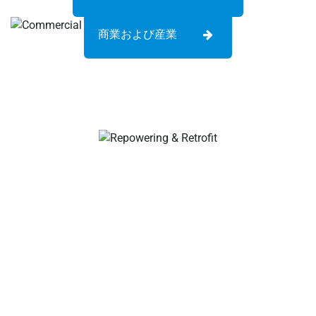
商業および産業
あなたのディール ソーラーケーブル&コネクタメーカー、
ソーラー支線コネクタ、ソーラーケーブルコネクタ、防水
コネクタ、ソーラージャンクションボックス、ソーラーケ
ーブルサプライヤー、ソーラー設置ツールサプライヤー!
会社について