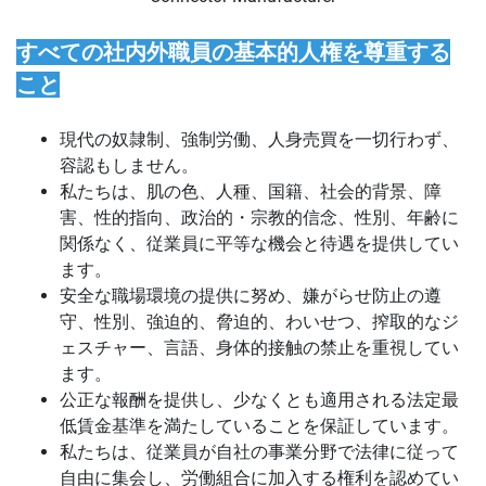
すべての社内外職員の基本的人権を尊重する
こと
現代の奴隷制、強制労働、人身売買を一切行わず、
容認もしません。
私たちは、肌の色、人種、国籍、社会的背景、障
害、性的指向、政治的・宗教的信念、性別、年齢に
関係なく、従業員に平等な機会と待遇を提供してい
ます。
安全な職場環境の提供に努め、嫌がらせ防止の遵
守、性別、強迫的、脅迫的、わいせつ、搾取的なジ
ェスチャー、言語、身体的接触の禁止を重視してい
ます。
公正な報酬を提供し、少なくとも適用される法定最
低賃金基準を満たしていることを保証しています。
私たちは、従業員が自社の事業分野で法律に従って
自由に集会し、労働組合に加入する権利を認めてい