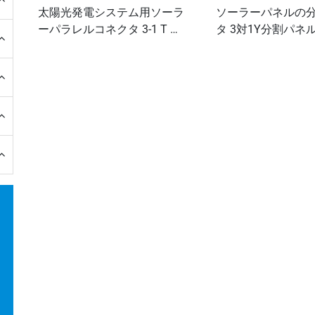
太陽光発電システム用ソーラ
ソーラーパネルの
ーパラレルコネクタ 3-1 T 分
タ 3対1Y分割パネ
岐 MMMF+FFFM