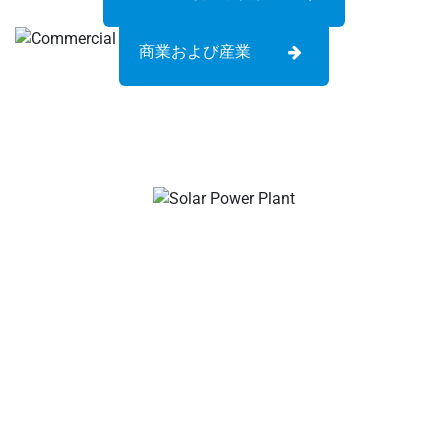
商業および産業
あなたのディール ソーラーケーブル&コネクタメーカー、
ソーラー支線コネクタ、ソーラーケーブルコネクタ、防水
コネクタ、ソーラージャンクションボックス、ソーラーケ
ーブルサプライヤー、ソーラー設置ツールサプライヤー!
会社について