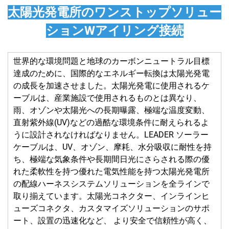
太陽光発電所のワンストップソリュー
ション
W
アイリング
接続
世界的な環境問題と地球のカーボンニュートラル目標
達成のために、国際的なエネルギー転換は太陽光発電
の成長を加速させました。太陽光発電に使用されるケ
ーブルは、産業施設で使用されるものとは異なり、
雨、オゾンや太陽光への長期曝露、極端な温度変動、
直射紫外線(UV)などの過酷な環境条件に耐えられるよ
うに設計されなければなりません。LEADER ソーラー
ケーブルは、UV、オゾン、摩耗、水分吸収に耐性を持
ち、極端な気象条件や長期間日光にさらされる際の優
れた柔軟性を持つ優れた電気性能を持つ太陽光発電所
の配線ハーネスシステムソリューションを全ラインで
取り揃えています。太陽光コネクター、インラインヒ
ューズコネクタ、カスタマイズソリューションのサポ
ート、設置の迅速化など、 より安全で信頼性が高く、