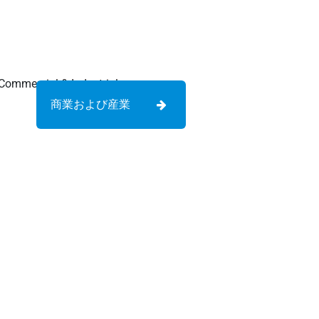
商業および産業
ケーブルコネクタ、防水コネク
置ツールサプライヤー!