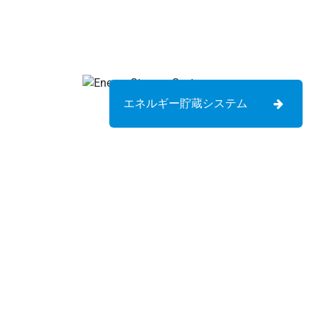
エネルギー貯蔵システム
あなたのディール ソーラー
タ、ソーラージャンク