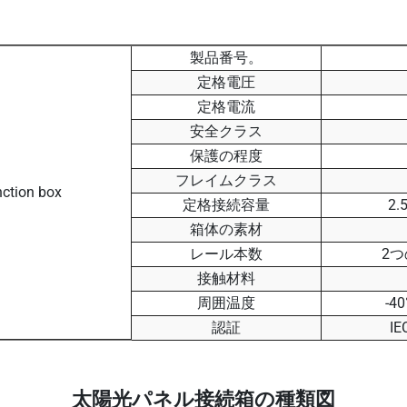
製品番号。
定格電圧
定格電流
安全クラス
保護の程度
フレイムクラス
定格接続容量
2
箱体の素材
レール本数
2
接触材料
周囲温度
-4
認証
IE
太陽光パネル接続箱の種類図