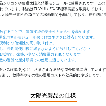
、結晶シリコンや薄膜太陽光発電モジュールに使用されます。こ
ています。製品はTUV/UL/IEC/CE標準認証を取得してお
は太陽光発電所の25年間の稼働期間を基にしており、長期的に
触することで、電気接続の安全性と耐久性を高めます。
000+太陽光パネルモジュールおよびコネクタに対応しています。
便利かつ信頼性の高い取り付け。
し、長期間使用後に緩まないように設計してください。
mΩ未満で、発熱が少なく消費電力も低くなります。
数の過酷な屋外環境での使用に適しています。
高い気候環境)など、さまざまな過酷な屋外環境に適していま
確保し、故障率やその後の運用コストを効果的に削減します。
太陽光製品の仕様