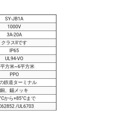
SY-JB1A
1000V
3A-20A
クラスIIです
IP65
UL94-VO
.5平方米~6平方米
PPO
つの鉄道ターミナル
銅、錫メッキ
0°Cから+85°Cまで
C62852 /UL6703