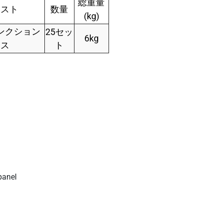
総重量
リスト
数量
(kg)
ンクション
25セッ
6kg
クス
ト