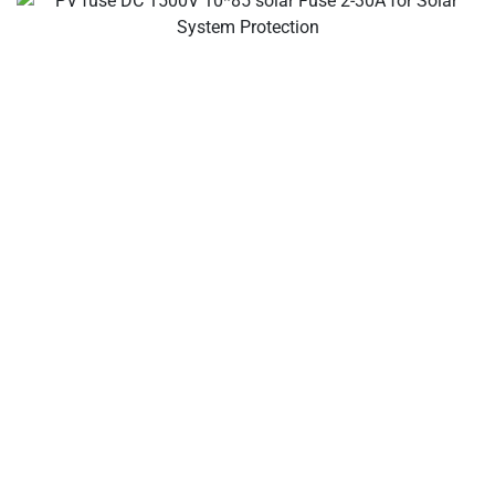
あなたのディール ソーラーケーブル&コネクタメーカー、
ソーラー支線コネクタ、ソーラーケーブルコネクタ、防水
コネクタ、ソーラージャンクションボックス、ソーラーケ
ーブルサプライヤー、ソーラー設置ツールサプライヤー!
会社について
太陽光ケーブル、ソーラーコネクター、ソーラージャンク
ションボックス、太陽光配線接続ソリューション、インラ
インヒューズの国際的なメーカーとして、PV業界向けの
品質と信頼性に注力しています。
クイックリンク