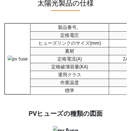
太陽光製品の仕様
製品番号。
定格電圧
ヒューズリンクのサイズ(mm)
素材
定格電流(A)
2A
定格破壊容量(KA)
運用クラス
作業温度
標準
PVヒューズの種類の図面