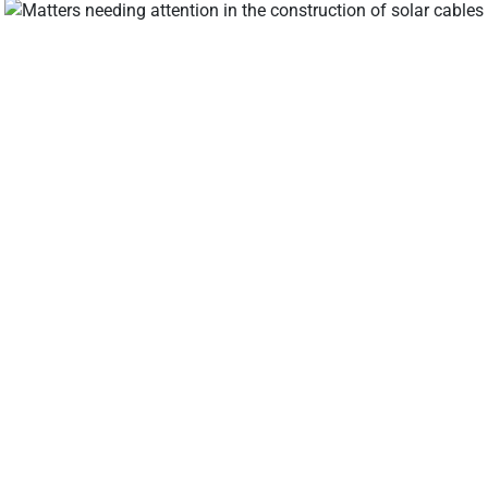
ケーブル&コネクタメーカー、ソーラー支線コネクタ、ソーラー
ションボックス、ソーラーケーブルサプライヤー、ソーラー設
クイックリンク
お問い合わせ
ホーム
連絡先:
リリー・ゾウ
会社
電話:
+86 136 4291 9927
太陽光発電量
WhatsApp:
+86 136 4291 992
私たちの体験
メール:
support@leader-solar
ナレッジブログ
leadergroup98@outlo
資料
m
お問い合わせ