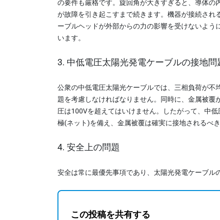
の要件も厳格です。旋回角が大きすぎると、導体の
が故障を引き起こすまで続きます。機器が接続され
ーブルヘッドが外部からの力の影響を受けないよう
います。
3. 中低電圧太陽光発電ケーブルの接地問
公衆の中低電圧太陽光ケーブルでは、三相負荷が不
題を考慮しなければなりません。同時に、金属被覆
圧は100Vを超えてはいけません。したがって、中
極(ネット)を備え、金属被覆は確実に接地されるべ
4. 安全上の問題
安全は常に最優先事項であり、太陽光発電ケーブル
この投稿を共有する